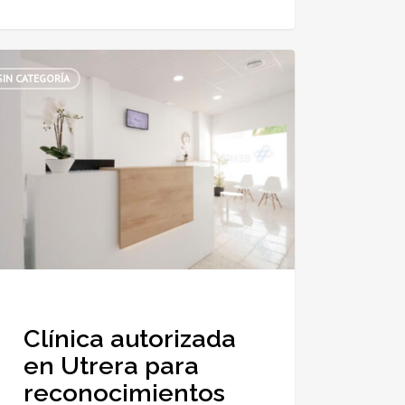
ca
SIN CATEGORÍA
izada
a
ocimientos
os:
s
Clínica autorizada
en Utrera para
reconocimientos