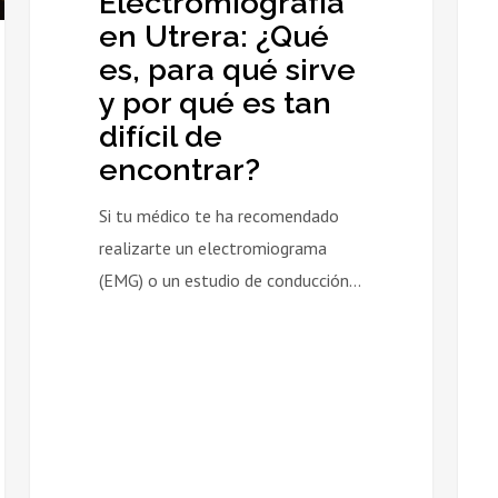
Electromiografía
y
clave
en Utrera: ¿Qué
por
para
es, para qué sirve
qué
alivia
y por qué es tan
es
difícil de
tan
encontrar?
difícil
de
Si tu médico te ha recomendado
encontrar?
realizarte un electromiograma
(EMG) o un estudio de conducción…