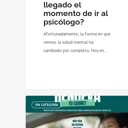
llegado el
momento de ir al
psicólogo?
Afortunadamente, la forma en que
vemos la salud mental ha
cambiado por completo. Hoy en…
Renovar
SIN CATEGORÍA
el
carnet
de