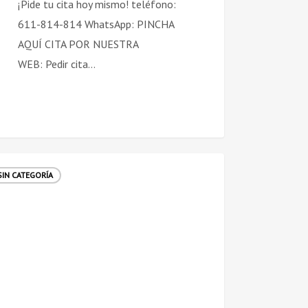
¡Pide tu cita hoy mismo! teléfono:
611-814-814 WhatsApp: PINCHA
AQUÍ CITA POR NUESTRA
WEB: Pedir cita…
r
SIN CATEGORÍA
as
lación
o: