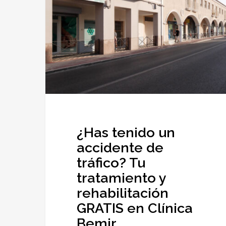
un
accidente
de
tráfico?
Tu
tratamiento
y
rehabilitación
GRATIS
¿Has tenido un
en
accidente de
Clínica
tráfico? Tu
Bemir
tratamiento y
rehabilitación
GRATIS en Clínica
Bemir