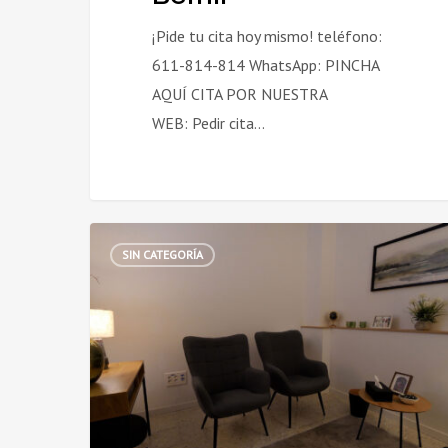
¡Pide tu cita hoy mismo! teléfono:
611-814-814 WhatsApp: PINCHA
AQUÍ CITA POR NUESTRA
WEB: Pedir cita…
Psiquiatría
SIN CATEGORÍA
de
cerca:
por
qué
ya
no
necesitas