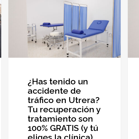
un
lumba
accidente
Cóm
de
difer
tráfico
el
en
dolor
Utrera?
de
Tu
espa
recuperación
y
y
trata
¿Has tenido un
tratamiento
con
accidente de
son
éxito
tráfico en Utrera?
100%
Tu recuperación y
GRATIS
tratamiento son
(y
100% GRATIS (y tú
tú
eliges la clínica)