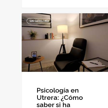
Psicología
SIN CATEGORÍA
en
Utrera:
¿Cómo
saber
si
ha
llegado
el
momento
de
Psicología en
ir
Utrera: ¿Cómo
al
saber si ha
psicólogo?