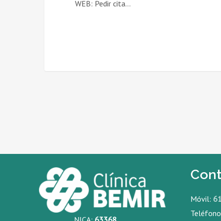
WEB: Pedir cita…
Cont
Móvil:
6
Teléfon
NICA:
63368