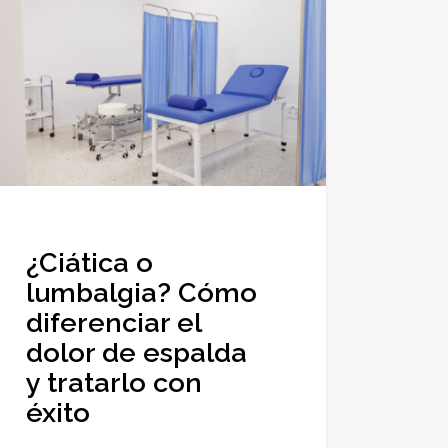
lgia?
o
enciar
lda
rlo
¿Ciática o
lumbalgia? Cómo
diferenciar el
dolor de espalda
y tratarlo con
éxito