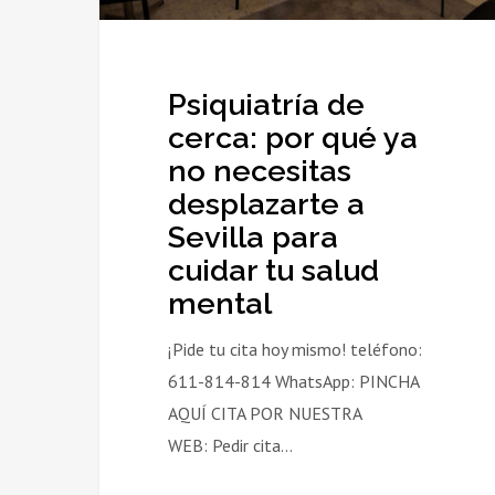
desplazarte
a
Sevilla
Psiquiatría de
para
cerca: por qué ya
cuidar
no necesitas
tu
desplazarte a
salud
Sevilla para
mental
cuidar tu salud
mental
¡Pide tu cita hoy mismo! teléfono:
611-814-814 WhatsApp: PINCHA
AQUÍ CITA POR NUESTRA
WEB: Pedir cita…