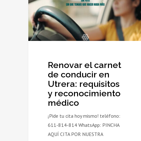
conducir
en
Utrera:
requisitos
y
reconocimiento
médico
Renovar el carnet
de conducir en
Utrera: requisitos
y reconocimiento
médico
¡Pide tu cita hoy mismo! teléfono:
611-814-814 WhatsApp: PINCHA
AQUÍ CITA POR NUESTRA