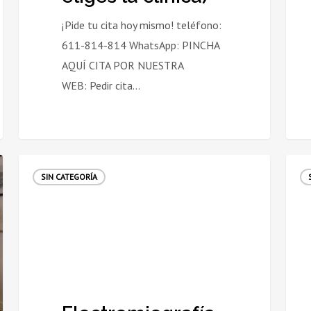
eliges
la
¡Pide tu cita hoy mismo! teléfono:
clínica)
611-814-814 WhatsApp: PINCHA
AQUÍ CITA POR NUESTRA
WEB: Pedir cita…
Electromiografía
Dolo
SIN CATEGORÍA
en
de
Utrera:
piern
¿Qué
y
es,
mala
para
circu
qué
en
sirve
veran