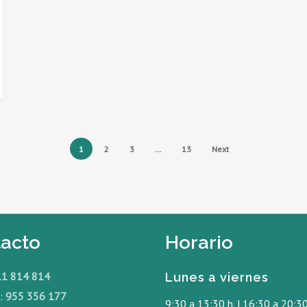
1
2
3
…
13
Next
acto
Horario
11 814 814
Lunes a viernes
o:
955 356 177
9:30 a 13:30 h. | 16:30 a 20:30