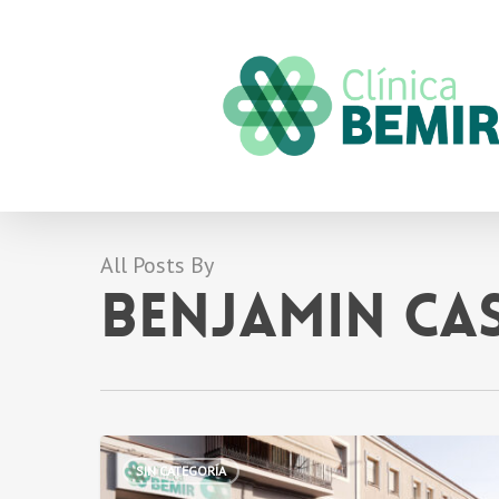
Skip
to
main
content
All Posts By
Benjamin Ca
¿Has
SIN CATEGORÍA
tenido