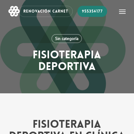
Skip
Menu
RENOVACIÓN CARNET
955356177
to
main
content
Sin categoría
fisioterapia
deportiva
Fisioterapia