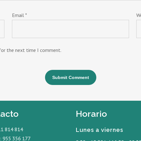
Email
*
W
 for the next time I comment.
acto
Horario
11 814 814
Lunes a viernes
o:
955 356 177