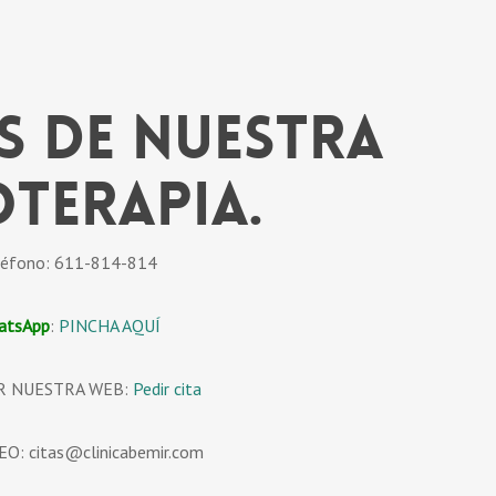
s de nuestra
oterapia.
léfono: 611-814-814
atsApp
:
PINCHA AQUÍ
R NUESTRA WEB:
Pedir cita
O: citas@clinicabemir.com