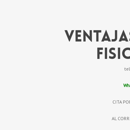
Ventaja
fisi
te
Wh
CITA PO
AL CORRE