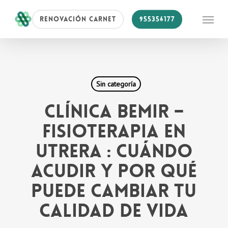
Skip
Menu
RENOVACIÓN CARNET
955356177
to
main
content
Sin categoría
CLÍNICA BEMIR –
Fisioterapia en
Utrera : cuándo
acudir y por qué
puede cambiar tu
calidad de vida