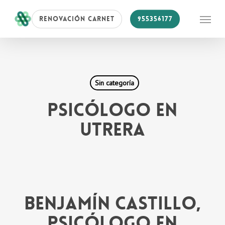
Skip
Menu
RENOVACIÓN CARNET
955356177
to
main
content
Sin categoría
PSICÓLOGO EN
UTRERA
Benjamín Castillo,
psicólogo en