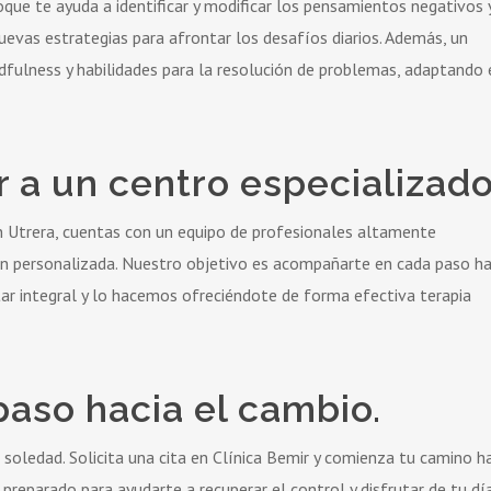
que te ayuda a identificar y modificar los pensamientos negativos 
evas estrategias para afrontar los desafíos diarios. Además, un
dfulness y habilidades para la resolución de problemas, adaptando 
r a un centro especializado
en Utrera, cuentas con un equipo de profesionales altamente
ión personalizada. Nuestro objetivo es acompañarte en cada paso ha
tar integral y lo hacemos ofreciéndote de forma efectiva terapia
paso hacia el cambio.
 soledad. Solicita una cita en Clínica Bemir y comienza tu camino h
preparado para ayudarte a recuperar el control y disfrutar de tu dí