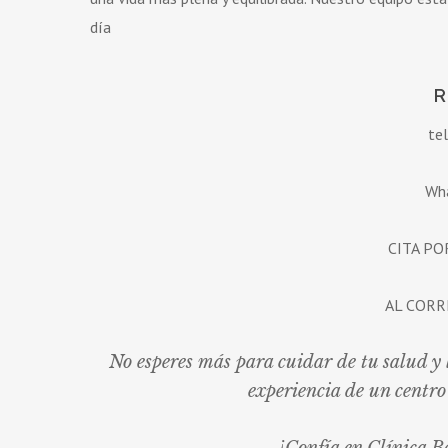
día
R
te
Wh
CITA PO
AL CORRE
No esperes más para cuidar de tu salud y l
experiencia de un centr