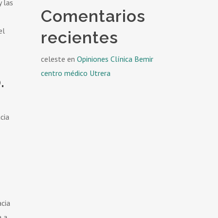
y las
Comentarios
el
recientes
celeste
en
Opiniones Clínica Bemir
centro médico Utrera
.
cia
acia
a a