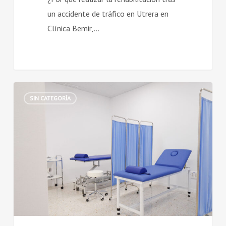
un accidente de tráfico en Utrera en
Clínica Bemir,…
Unidad
SIN CATEGORÍA
de
Fisioterapia
en
Clínica
Bemir,
Centro
Médico
en
Utrera: